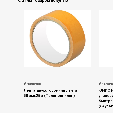
С этим товаром покупают
В наличии
В налич
Лента двухсторонняя лента
ЮНИС Н
50ммх25м (Полипропилен)
универ
быстро
(64упак