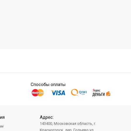
Способы оплаты
ия
Адрес:
143400, Московская область, г.
ам
Красногорск, дер. Гольево ул.