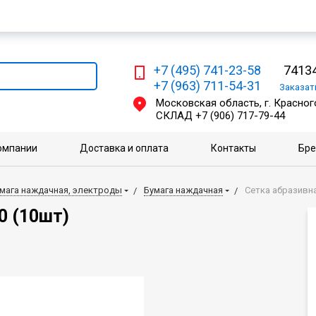
Мы работаем с физическими и юридическими лицами
+7 (495) 741-23-58
74134
+7 (963) 711-54-31
Заказа
Московская область, г. Красного
СКЛАД
+7 (906) 717-79-44
омпании
Доставка и оплата
Контакты
Бр
умага наждачная, электроды
Бумага наждачная
Сетка абразивна
0 (10шт)