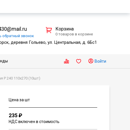
30@mail.ru
Корзина
0 товаров в корзине
ть
обратный
звонок
рск, деревня Гольево, ул. Центральная, д. 6Бс1
енды
Войти
я Р 240 110х270 (10шт)
Цена за шт
235 ₽
НДС включен в стоимость