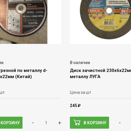
ии
В наличии
резной по металлу d-
Диск зачистной 230х6х22м
5х22мм (Китай)
металлу ЛУГА
 шт
Цена за шт
245 ₽
-
+
-
 КОРЗИНУ
В КОРЗИНУ