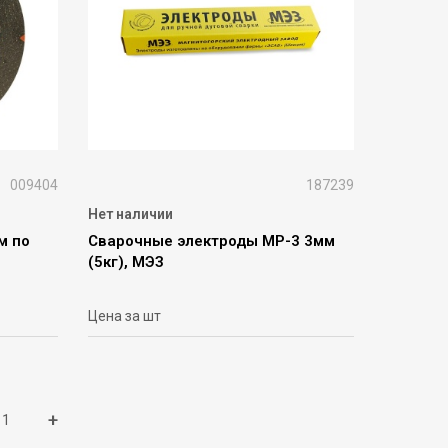
009404
187239
Нет наличии
м по
Сварочные электроды МР-3 3мм
(5кг), МЭЗ
Цена за шт
+