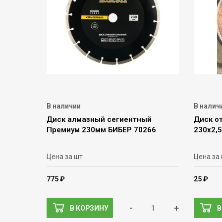
В наличии
В налич
Диск алмазный сегиентный
Диск от
Премиум 230мм БИБЕР 70266
230х2,
Цена за шт
Цена за
775 ₽
25 ₽
-
+
В КОРЗИНУ
В