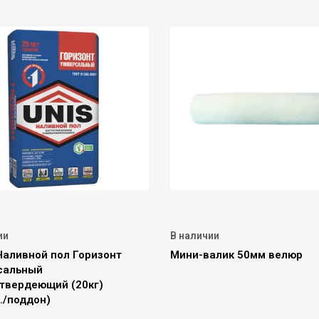
ии
В наличии
аливной пол Горизонт
Мини-валик 50мм велюр
сальный
твердеющий (20кг)
./поддон)