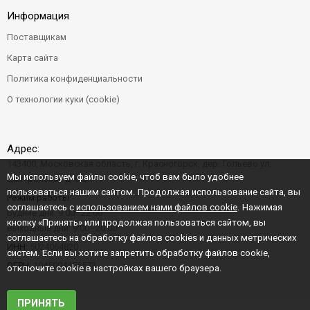
Информация
Поставщикам
Карта сайта
Политика конфиденциальности
О технологии куки (cookie)
Адрес:
143400, Московская область, г. Красногорск, дер. Гольево ул.
Мы используем файлы cookie, чтоб вам было удобнее
Центральная д. 6"Б"
пользоваться нашим сайтом. Продолжая использование сайта, вы
Режим работы:
соглашаетесь с
использованием нами файлов cookie
. Нажимая
Будние дни: 9:00–22:00
кнопку «Принять» или продолжая пользоваться сайтом, вы
Выходные дни: 9:00–20:00
соглашаетесь на обработку файлов cookies и данных метрических
ИНН:
5024064820
систем. Если вы хотите запретить обработку файлов cookie,
ОГРН:
1045004456573
отключите cookie в настройках вашего браузера.
ПРИНЯТЬ