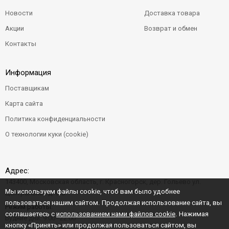
Новости
Доставка товара
Акции
Возврат и обмен
Контакты
Информация
Поставщикам
Карта сайта
Политика конфиденциальности
О технологии куки (cookie)
Адрес:
143400, Московская область, г. Красногорск, дер. Гольево ул.
Мы используем файлы cookie, чтоб вам было удобнее
Центральная д. 6"Б"
пользоваться нашим сайтом. Продолжая использование сайта, вы
Режим работы:
соглашаетесь с
использованием нами файлов cookie
. Нажимая
Будние дни: 9:00–22:00
кнопку «Принять» или продолжая пользоваться сайтом, вы