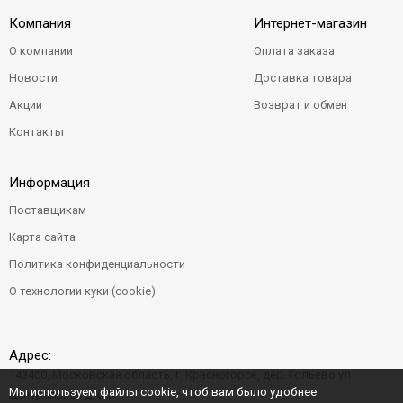
Компания
Интернет-магазин
О компании
Оплата заказа
Новости
Доставка товара
Акции
Возврат и обмен
Контакты
Информация
Поставщикам
Карта сайта
Политика конфиденциальности
О технологии куки (cookie)
Адрес:
143400, Московская область, г. Красногорск, дер. Гольево ул.
Мы используем файлы cookie, чтоб вам было удобнее
Центральная д. 6"Б"