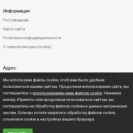
Информация
Поставщикам
Карта сайта
Политика конфиденциальности
О технологии куки (cookie)
Адрес:
143400, Московская область, г. Красногорск, дер. Гольево ул.
Мы используем файлы cookie, чтоб вам было удобнее
Центральная д. 6"Б"
пользоваться нашим сайтом. Продолжая использование сайта, вы
Режим работы:
соглашаетесь с
использованием нами файлов cookie
. Нажимая
Будние дни: 9:00–22:00
кнопку «Принять» или продолжая пользоваться сайтом, вы
Выходные дни: 9:00–20:00
соглашаетесь на обработку файлов cookies и данных метрических
ИНН:
5024064820
систем. Если вы хотите запретить обработку файлов cookie,
ОГРН:
1045004456573
отключите cookie в настройках вашего браузера.