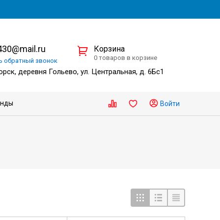
30@mail.ru
Корзина
0 товаров в корзине
ть
обратный
звонок
рск, деревня Гольево, ул. Центральная, д. 6Бс1
енды
Войти