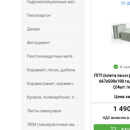
Гидроизоляционные материалы
Гипсокартон
Двери
Инструмент
Рентгензащитные материалы ПРОТЕКС
В нал
Керамзит, песок, щебень
ПГП (плита пазог
667х500х100 г
Керамогранит, керамическая плитка
(24шт./п
Цена за
Кровля, поликарбонат, подоконники
1 49
Листы свинцовые
НДС включен в
ЛКМ (лакокрасочные материалы)
В К