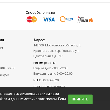
Способы оплаты
ия
Адрес:
143400, Московская область, г.
ам
Красногорск, дер. Гольево ул.
а
Центральная д. 6"Б"
Режим работы:
альности
Будние дни: 9:00–22:00
Выходные дни: 9:00–20:00
и куки
ИНН:
5024064820
ОГРН:
1045004456573
оглашаетесь с
использованием нами
kies и данных метрических систем. Если
ПРИНЯТЬ