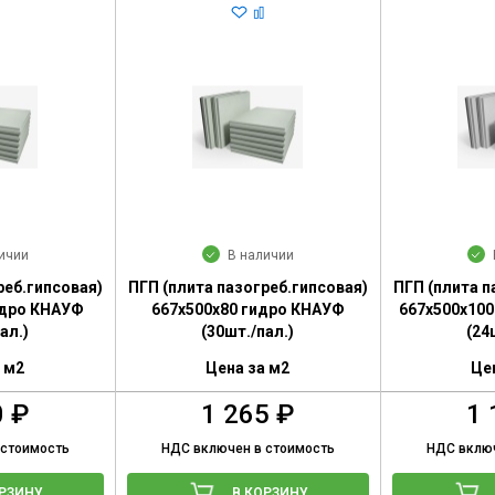
ичии
В наличии
реб.гипсовая)
ПГП (плита пазогреб.гипсовая)
ПГП (плита п
идро КНАУФ
667х500х80 гидро КНАУФ
667х500х10
ал.)
(30шт./пал.)
(24
 м2
Цена за м2
Це
0 ₽
1 265 ₽
1 
 стоимость
НДС включен в стоимость
НДС включ
ОРЗИНУ
В КОРЗИНУ