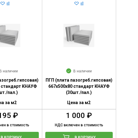
В наличии
В наличии
азогреб.гипсовая)
ПГП (плита пазогреб.гипсовая)
0 стандарт КНАУФ
667х500х80 стандарт КНАУФ
шт./пал.)
(30шт./пал.)
на за м2
Цена за м2
195 ₽
1 000 ₽
ен в стоимость
НДС включен в стоимость
В КОРЗИНУ
В КОРЗИНУ