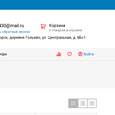
30@mail.ru
Корзина
0 товаров в корзине
ть
обратный
звонок
рск, деревня Гольево, ул. Центральная, д. 6Бс1
енды
Войти