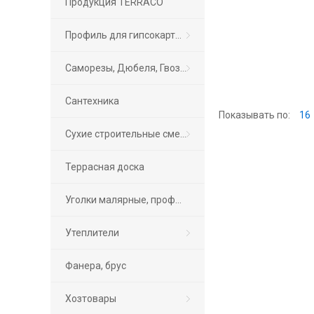
Продукция TERRACO
Профиль для гипсокартона
Саморезы, Дюбеля, Гвозди, Крепеж, Фурнитура
Сантехника
Показывать по:
16
Сухие строительные смеси
Террасная доска
Уголки малярные, профиль маячковый
Утеплители
Фанера, брус
Хозтовары