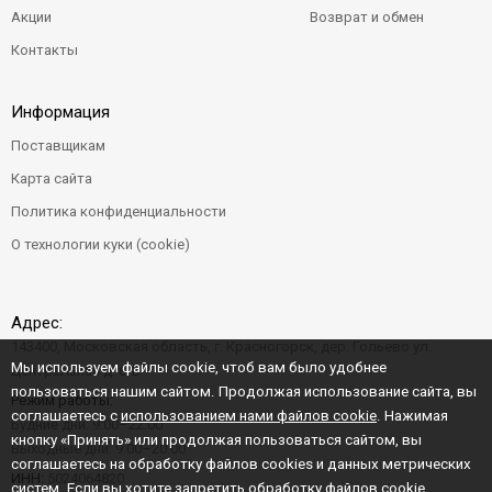
Акции
Возврат и обмен
Контакты
Информация
Поставщикам
Карта сайта
Политика конфиденциальности
О технологии куки (cookie)
Адрес:
143400, Московская область, г. Красногорск, дер. Гольево ул.
Мы используем файлы cookie, чтоб вам было удобнее
Центральная д. 6"Б"
пользоваться нашим сайтом. Продолжая использование сайта, вы
Режим работы:
соглашаетесь с
использованием нами файлов cookie
. Нажимая
Будние дни: 9:00–22:00
кнопку «Принять» или продолжая пользоваться сайтом, вы
Выходные дни: 9:00–20:00
соглашаетесь на обработку файлов cookies и данных метрических
ИНН:
5024064820
систем. Если вы хотите запретить обработку файлов cookie,