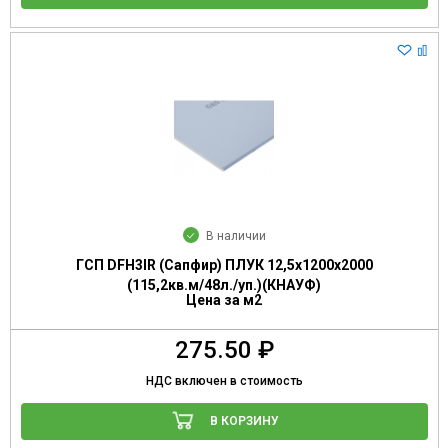
В наличии
ГСП DFН3IR (Сапфир) ПЛУК 12,5х1200х2000
(115,2кв.м/48л./уп.)(КНАУФ)
Цена за м2
275.50 ₽
НДС включен в стоимость
В КОРЗИНУ