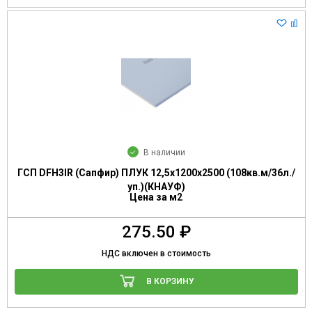
В наличии
ГСП DFН3IR (Сапфир) ПЛУК 12,5х1200х2500 (108кв.м/36л./
уп.)(КНАУФ)
Цена за м2
275.50 ₽
НДС включен в стоимость
В КОРЗИНУ