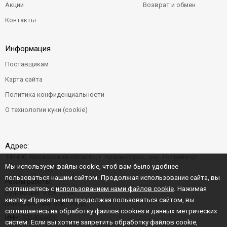
Акции
Возврат и обмен
Контакты
Информация
Поставщикам
Карта сайта
Политика конфиденциальности
О технологии куки (cookie)
Адрес:
143400, Московская область, г. Красногорск, дер. Гольево ул.
Мы используем файлы cookie, чтоб вам было удобнее
Центральная д. 6"Б"
пользоваться нашим сайтом. Продолжая использование сайта, вы
Режим работы:
соглашаетесь с
использованием нами файлов cookie
. Нажимая
Будние дни: 9:00–22:00
кнопку «Принять» или продолжая пользоваться сайтом, вы
Выходные дни: 9:00–20:00
соглашаетесь на обработку файлов cookies и данных метрических
ИНН:
5024064820
систем. Если вы хотите запретить обработку файлов cookie,