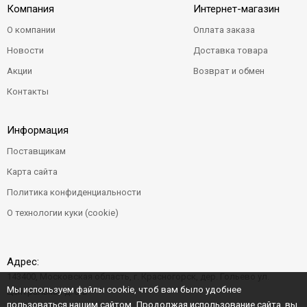
Компания
Интернет-магазин
О компании
Оплата заказа
Новости
Доставка товара
Акции
Возврат и обмен
Контакты
Информация
Поставщикам
Карта сайта
Политика конфиденциальности
О технологии куки (cookie)
Адрес:
143400, Московская область, г. Красногорск, дер. Гольево ул.
Мы используем файлы cookie, чтоб вам было удобнее
Центральная д. 6"Б"
пользоваться нашим сайтом. Продолжая использование сайта, вы