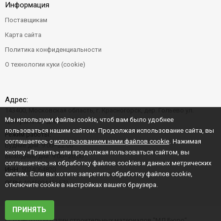
Информация
Поставщикам
Карта сайта
Политика конфиденциальности
О технологии куки (cookie)
Адрес:
143400, Московская область, г. Красногорск, дер. Гольево ул.
Мы используем файлы cookie, чтоб вам было удобнее
Центральная д. 6"Б"
пользоваться нашим сайтом. Продолжая использование сайта, вы
Режим работы:
соглашаетесь с
использованием нами файлов cookie
. Нажимая
Будние дни: 9:00–22:00
кнопку «Принять» или продолжая пользоваться сайтом, вы
Выходные дни: 9:00–20:00
соглашаетесь на обработку файлов cookies и данных метрических
ИНН:
5024064820
систем. Если вы хотите запретить обработку файлов cookie,
ОГРН:
1045004456573
отключите cookie в настройках вашего браузера.
ПРИНЯТЬ
© 2008-2026 Магазин строительных материалов "МД Бюро"