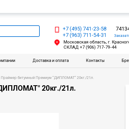
Мы работаем с физическими и юридическими лицами
+7 (495) 741-23-58
74134
+7 (963) 711-54-31
Заказа
Московская область, г. Красного
СКЛАД
+7 (906) 717-79-44
омпании
Доставка и оплата
Контакты
Бр
Праймер битумный Премиум "ДИПЛОМАТ" 20кг./21л.
ИПЛОМАТ" 20кг./21л.