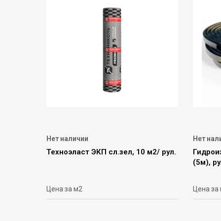
Нет наличии
Нет нал
Техноэласт ЭКП сл.зел, 10 м2/ рул.
Гидрои
(5м), р
Цена за м2
Цена за