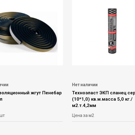
ичии
Нет наличии
золяционный жгут Пенебар
Техноэласт ЭКП сланец се
ул
(10*1,0) кв.м.масса 5,0 кг./
м2.т.4,2мм
 шт
Цена за м2