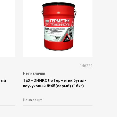
146222
Нет наличии
рый
ТЕХНОНИКОЛЬ Герметик бутил-
каучуковый №45(серый) (16кг)
Цена за шт