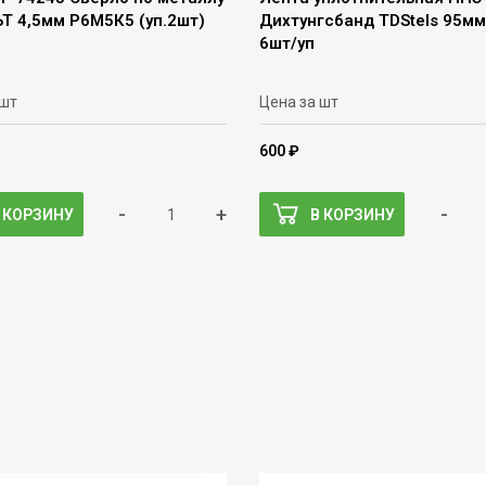
Т 4,5мм Р6М5К5 (уп.2шт)
Дихтунгсбанд TDStels 95м
6шт/уп
 шт
Цена за шт
600 ₽
-
+
-
 КОРЗИНУ
В КОРЗИНУ