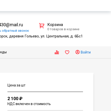
30@mail.ru
Корзина
0 товаров в корзине
ть
обратный
звонок
рск, деревня Гольево, ул. Центральная, д. 6Бс1
енды
Войти
Цена за шт
2 100 ₽
НДС включен в стоимость