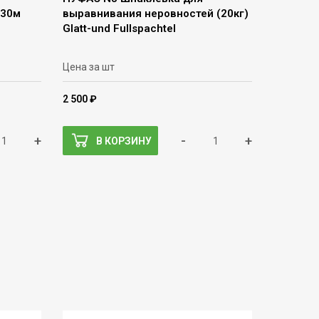
м30м
выравнивания неровностей (20кг)
Glatt-und Fullspachtel
Цена за шт
2 500 ₽
+
-
+
В КОРЗИНУ