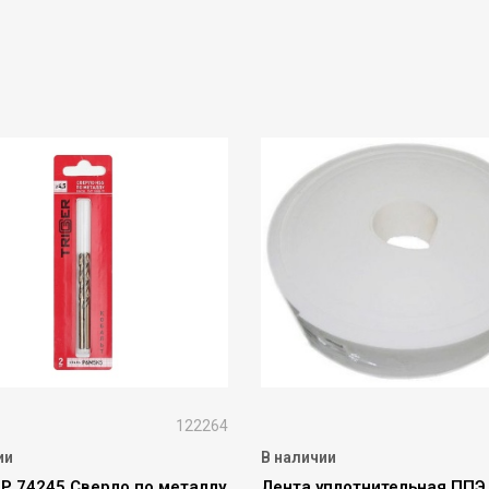
122264
ии
В наличии
Р 74245 Сверло по металлу
Лента уплотнительная ППЭ