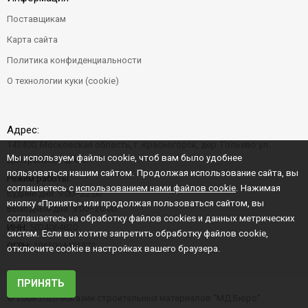
Поставщикам
Карта сайта
Политика конфиденциальности
О технологии куки (cookie)
Адрес:
143400, Московская область, г. Красногорск, дер. Гольево ул.
Мы используем файлы cookie, чтоб вам было удобнее
Центральная д. 6"Б"
пользоваться нашим сайтом. Продолжая использование сайта, вы
Режим работы:
соглашаетесь с
использованием нами файлов cookie
. Нажимая
Будние дни: 9:00–22:00
кнопку «Принять» или продолжая пользоваться сайтом, вы
Выходные дни: 9:00–20:00
соглашаетесь на обработку файлов cookies и данных метрических
ИНН:
5024064820
систем. Если вы хотите запретить обработку файлов cookie,
ОГРН:
1045004456573
отключите cookie в настройках вашего браузера.
ПРИНЯТЬ
© 2008-2026 Магазин строительных материалов "МД Бюро"