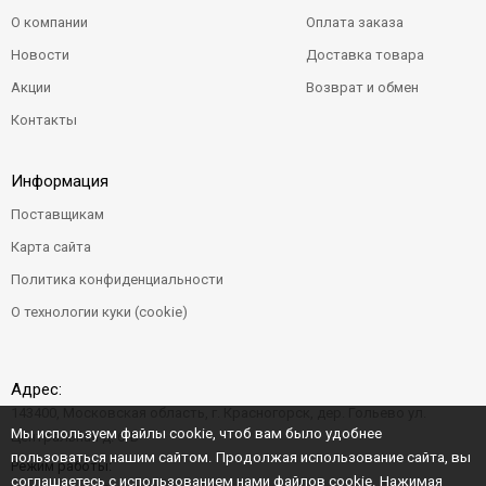
О компании
Оплата заказа
Новости
Доставка товара
Акции
Возврат и обмен
Контакты
Информация
Поставщикам
Карта сайта
Политика конфиденциальности
О технологии куки (cookie)
Адрес:
143400, Московская область, г. Красногорск, дер. Гольево ул.
Мы используем файлы cookie, чтоб вам было удобнее
Центральная д. 6"Б"
пользоваться нашим сайтом. Продолжая использование сайта, вы
Режим работы:
соглашаетесь с
использованием нами файлов cookie
. Нажимая