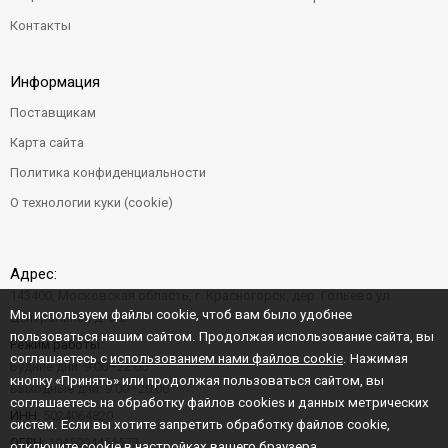
Контакты
Информация
Поставщикам
Карта сайта
Политика конфиденциальности
О технологии куки (cookie)
Адрес:
143400, Московская область, г. Красногорск, дер. Гольево ул.
Мы используем файлы cookie, чтоб вам было удобнее
Центральная д. 6"Б"
пользоваться нашим сайтом. Продолжая использование сайта, вы
Режим работы:
соглашаетесь с
использованием нами файлов cookie
. Нажимая
Будние дни: 9:00–22:00
кнопку «Принять» или продолжая пользоваться сайтом, вы
Выходные дни: 9:00–20:00
соглашаетесь на обработку файлов cookies и данных метрических
ИНН:
5024064820
систем. Если вы хотите запретить обработку файлов cookie,
ОГРН:
1045004456573
отключите cookie в настройках вашего браузера.