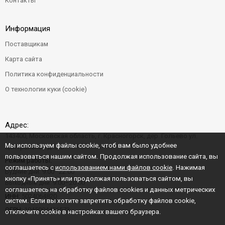
Контакты
Информация
Поставщикам
Карта сайта
Политика конфиденциальности
О технологии куки (cookie)
Адрес:
143400, Московская область, г. Красногорск, дер. Гольево ул.
Мы используем файлы cookie, чтоб вам было удобнее
Центральная д. 6"Б"
пользоваться нашим сайтом. Продолжая использование сайта, вы
Режим работы:
соглашаетесь с
использованием нами файлов cookie
. Нажимая
Будние дни: 9:00–22:00
кнопку «Принять» или продолжая пользоваться сайтом, вы
Выходные дни: 9:00–20:00
соглашаетесь на обработку файлов cookies и данных метрических
ИНН:
5024064820
систем. Если вы хотите запретить обработку файлов cookie,
ОГРН:
1045004456573
отключите cookie в настройках вашего браузера.