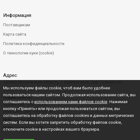
Информация
Поставщикам
Карта сайта
Политика конфиденциальности
О технологии куки (cookie)
Адрес:
143400, Московская область, г. Красногорск, дер. Гольево ул.
Мы используем файлы cookie, чтоб вам было удобнее
Центральная д. 6"Б"
пользоваться нашим сайтом. Продолжая использование сайта, вы
Режим работы:
соглашаетесь с
использованием нами файлов cookie
. Нажимая
Будние дни: 9:00–22:00
кнопку «Принять» или продолжая пользоваться сайтом, вы
Выходные дни: 9:00–20:00
соглашаетесь на обработку файлов cookies и данных метрических
ИНН:
5024064820
систем. Если вы хотите запретить обработку файлов cookie,
ОГРН:
1045004456573
отключите cookie в настройках вашего браузера.