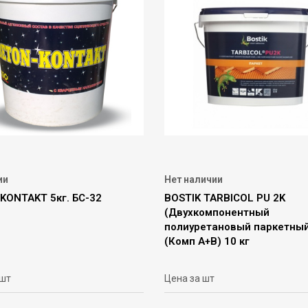
ии
Нет наличии
KONTAKT 5кг. БС-32
BOSTIK TARBICOL PU 2K
(Двухкомпонентный
полиуретановый паркетный
(Комп А+В) 10 кг
 шт
Цена за шт