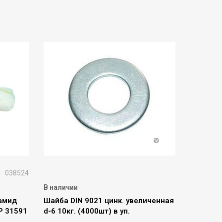
038524
В наличии
амид
Шайба DIN 9021 цинк. увеличенная
Р 31591
d-6 10кг. (4000шт) в уп.