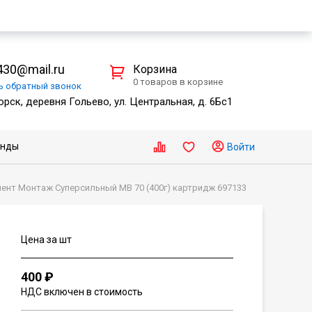
30@mail.ru
Корзина
0 товаров в корзине
ть
обратный
звонок
рск, деревня Гольево, ул. Центральная, д. 6Бс1
енды
Войти
нт Монтаж Суперсильный МВ 70 (400г) картридж 697133
Цена за шт
400 ₽
НДС включен в стоимость