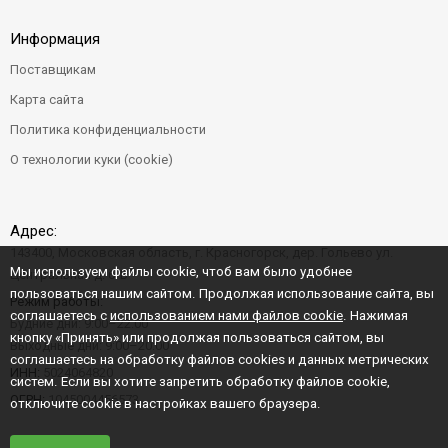
Информация
Поставщикам
Карта сайта
Политика конфиденциальности
О технологии куки (cookie)
Адрес:
143400, Московская область, г. Красногорск, дер. Гольево ул.
Мы используем файлы cookie, чтоб вам было удобнее
Центральная д. 6"Б"
пользоваться нашим сайтом. Продолжая использование сайта, вы
Режим работы:
соглашаетесь с
использованием нами файлов cookie
. Нажимая
Будние дни: 9:00–22:00
кнопку «Принять» или продолжая пользоваться сайтом, вы
Выходные дни: 9:00–20:00
соглашаетесь на обработку файлов cookies и данных метрических
ИНН:
5024064820
систем. Если вы хотите запретить обработку файлов cookie,
ОГРН:
1045004456573
отключите cookie в настройках вашего браузера.