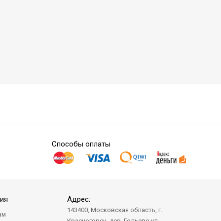
Способы оплаты
ия
Адрес:
143400, Московская область, г.
ам
Красногорск, дер. Гольево ул.