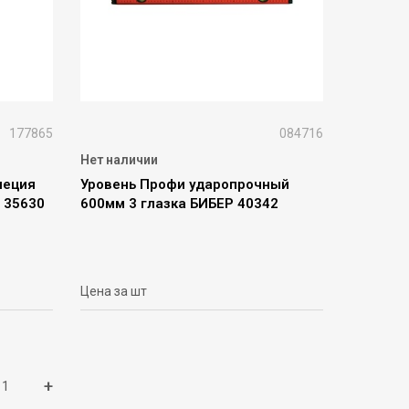
177865
084716
Нет наличии
пеция
Уровень Профи ударопрочный
 35630
600мм 3 глазка БИБЕР 40342
Цена за шт
+