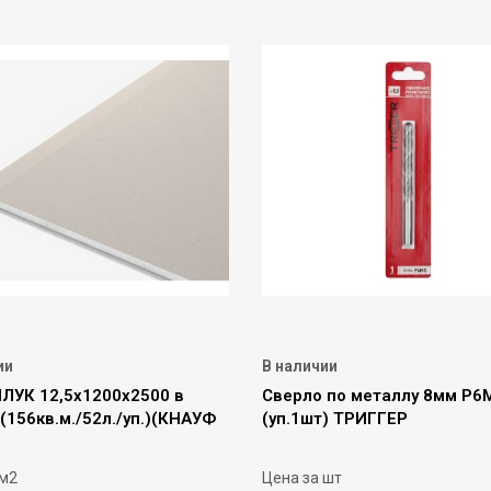
ии
В наличии
ПЛУК 12,5х1200х2500 в
Сверло по металлу 8мм Р6
(156кв.м./52л./уп.)(КНАУФ
(уп.1шт) ТРИГГЕР
 м2
Цена за шт