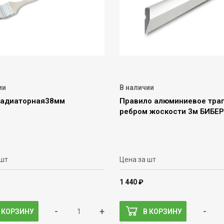
ии
В наличии
радиаторная38мм
Правило алюминиевое тра
ребром жоскости 3м БИБЕР
 шт
Цена за шт
1 440 ₽
-
+
-
 КОРЗИНУ
В КОРЗИНУ