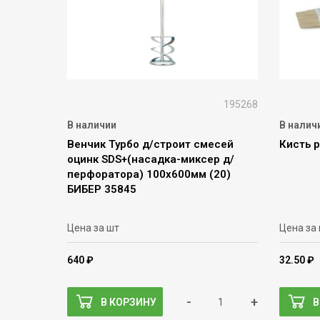
195268
В наличии
В налич
Венчик Турбо д/строит смесей
Кисть 
оцинк SDS+(насадка-миксер д/
перфоратора) 100х600мм (20)
БИБЕР 35845
Цена за шт
Цена за
640 ₽
32.50 ₽
-
+
В КОРЗИНУ
В