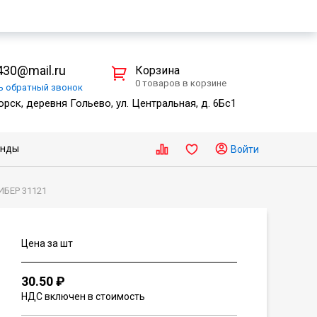
30@mail.ru
Корзина
0 товаров в корзине
ть
обратный
звонок
рск, деревня Гольево, ул. Центральная, д. 6Бс1
енды
Войти
ИБЕР 31121
Цена за шт
30.50 ₽
НДС включен в стоимость