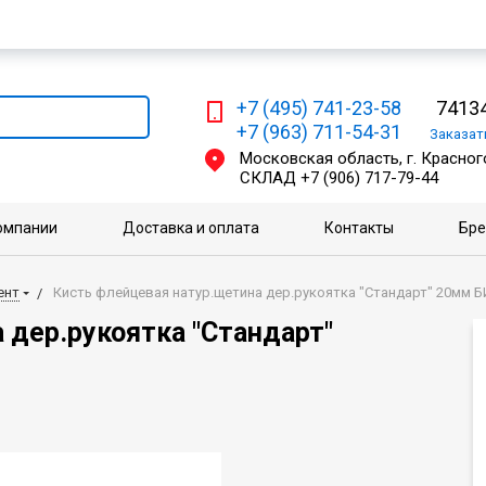
Мы работаем с физическими и юридическими лицами
+7 (495) 741-23-58
74134
+7 (963) 711-54-31
Заказа
Московская область, г. Красного
СКЛАД
+7 (906) 717-79-44
омпании
Доставка и оплата
Контакты
Бр
ент
Кисть флейцевая натур.щетина дер.рукоятка "Стандарт" 20мм Б
 дер.рукоятка "Стандарт"