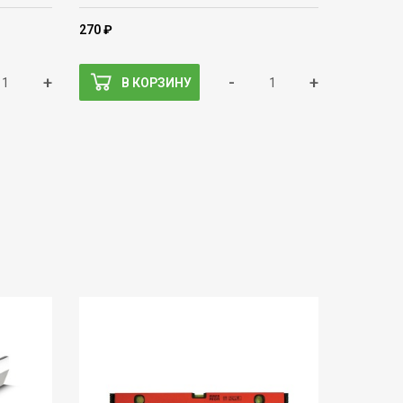
270 ₽
+
-
+
В КОРЗИНУ