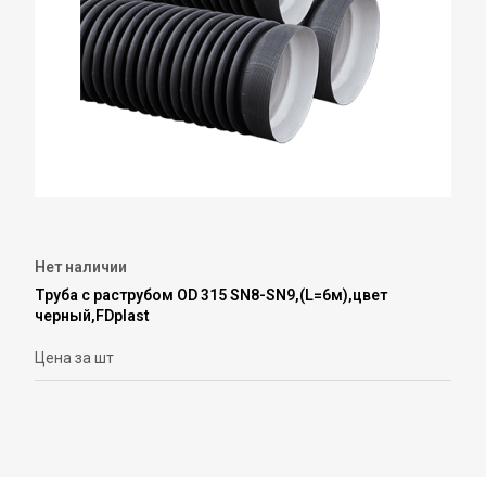
Нет наличии
Труба с раструбом ОD 315 SN8-SN9,(L=6м),цвет
черный,FDplast
Цена за шт