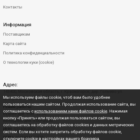
Контакты
Информация
Поставщикам
Карта сайта
Политика конфиденциальности
О технологии куки (cookie)
Адрес:
143400, Московская область, г. Красногорск, дер. Гольево ул.
Мы используем файлы cookie, чтоб вам было удобнее
Центральная д. 6"Б"
пользоваться нашим сайтом. Продолжая использование сайта, вы
Режим работы:
соглашаетесь с
использованием нами файлов cookie
. Нажимая
Будние дни: 9:00–22:00
кнопку «Принять» или продолжая пользоваться сайтом, вы
Выходные дни: 9:00–20:00
соглашаетесь на обработку файлов cookies и данных метрических
ИНН:
5024064820
систем. Если вы хотите запретить обработку файлов cookie,
ОГРН:
1045004456573
отключите cookie в настройках вашего браузера.