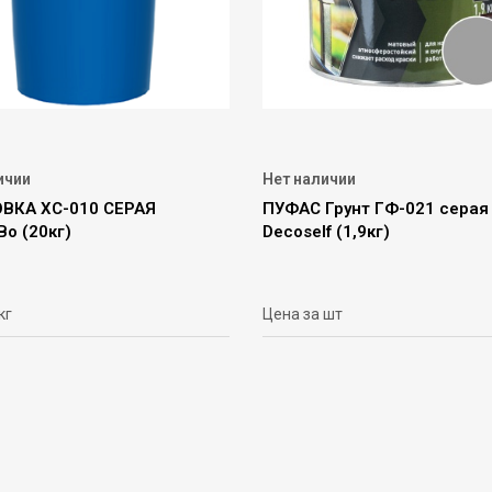
ичии
Нет наличии
ВКА ХС-010 СЕРАЯ
ПУФАС Грунт ГФ-021 серая
о (20кг)
Decoself (1,9кг)
кг
Цена за шт