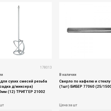
178013
ии
В наличии
 для сухих смесей резьба
Сверло по кафелю и стеклу
садка д/миксера)
(1шт) БИБЕР 77060 (25/150
0мм (12) ТРИГГЕР 21002
 шт
Цена за шт