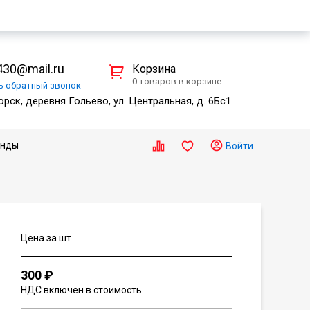
30@mail.ru
Корзина
0 товаров в корзине
ть
обратный
звонок
рск, деревня Гольево, ул. Центральная, д. 6Бс1
енды
Войти
Цена за шт
300 ₽
НДС включен в стоимость