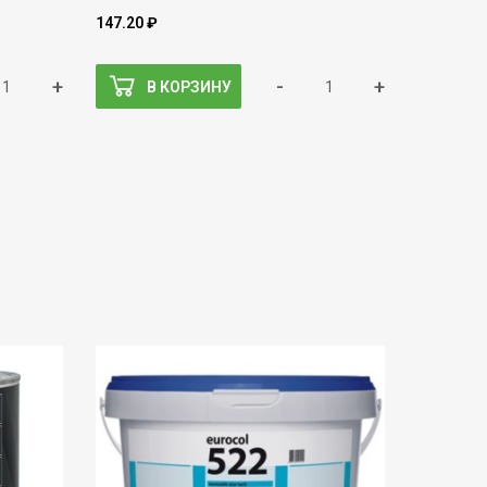
147.20 ₽
+
-
+
В КОРЗИНУ