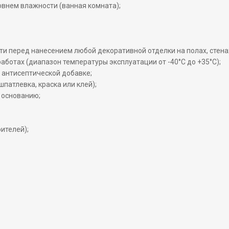
внем влажности (ванная комната);
и перед нанесением любой декоративной отделки на полах, стенах
ботах (диапазон температуры эксплуатации от -40°С до +35°С);
я антисептической добавке;
патлевка, краска или клей);
 основанию;
ителей);