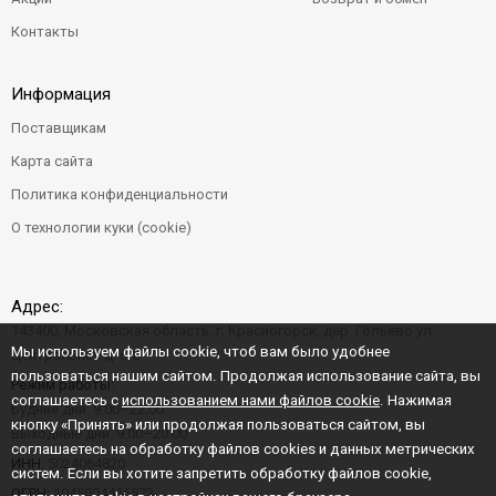
Контакты
Информация
Поставщикам
Карта сайта
Политика конфиденциальности
О технологии куки (cookie)
Адрес:
143400, Московская область, г. Красногорск, дер. Гольево ул.
Мы используем файлы cookie, чтоб вам было удобнее
Центральная д. 6"Б"
пользоваться нашим сайтом. Продолжая использование сайта, вы
Режим работы:
соглашаетесь с
использованием нами файлов cookie
. Нажимая
Будние дни: 9:00–22:00
кнопку «Принять» или продолжая пользоваться сайтом, вы
Выходные дни: 9:00–20:00
соглашаетесь на обработку файлов cookies и данных метрических
ИНН:
5024064820
систем. Если вы хотите запретить обработку файлов cookie,
ОГРН:
1045004456573