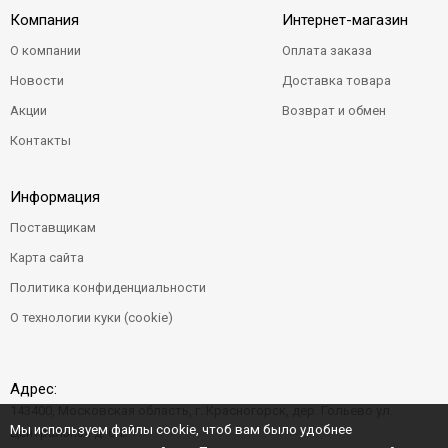
Компания
Интернет-магазин
О компании
Оплата заказа
Новости
Доставка товара
Акции
Возврат и обмен
Контакты
Информация
Поставщикам
Карта сайта
Политика конфиденциальности
О технологии куки (cookie)
Адрес:
143400, Московская область, г. Красногорск, дер. Гольево ул.
Мы используем файлы cookie, чтоб вам было удобнее
Центральная д. 6"Б"