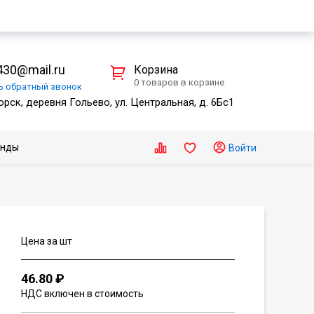
30@mail.ru
Корзина
0 товаров в корзине
ть
обратный
звонок
рск, деревня Гольево, ул. Центральная, д. 6Бс1
енды
Войти
Цена за шт
46.80 ₽
НДС включен в стоимость