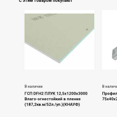
С этим товаром покупают
В наличии
В налич
ГСП DFН2 ПЛУК 12,5х1200х3000
Профил
Влаго-огнестойкий в пленке
75х40х
(187,2кв.м/52л./уп.)(КНАУФ)