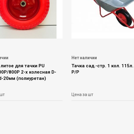
ичии
Нет наличии
 литое для тачки PU
Тачка сад.-стр. 1 кол. 115л.
0Р/800Р 2-х колесная D-
Р/Р
d-20мм (полиуретан)
 шт
Цена за шт