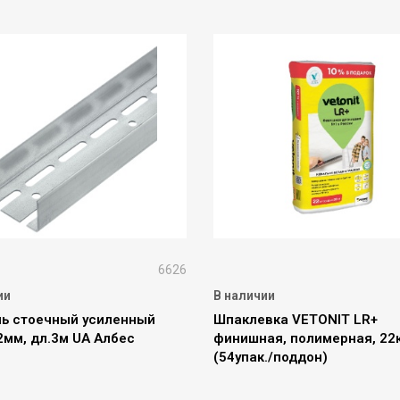
6626
ии
В наличии
ь стоечный усиленный
Шпаклевка VETONIT LR+
2мм, дл.3м UA Албес
финишная, полимерная, 22
(54упак./поддон)