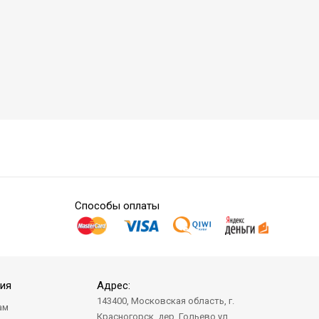
Способы оплаты
ия
Адрес:
143400, Московская область, г.
ам
Красногорск, дер. Гольево ул.