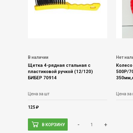
В наличии
Нет нал
Щетка 4-рядная стальная с
Колесо
пластиковой ручкой (12/120)
500Р/70
БИБЕР 70914
350мм,
Цена за шт
Цена за
125 ₽
-
+
В КОРЗИНУ