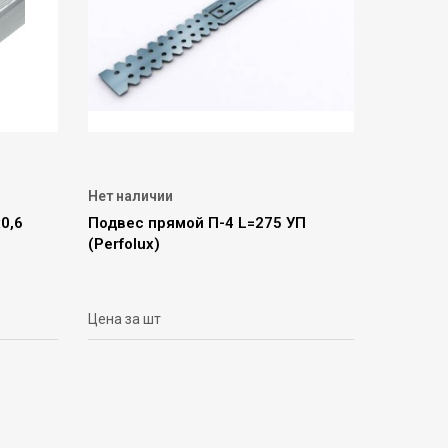
Нет наличии
0,6
Подвес прямой П-4 L=275 УП
(Perfolux)
Цена за шт