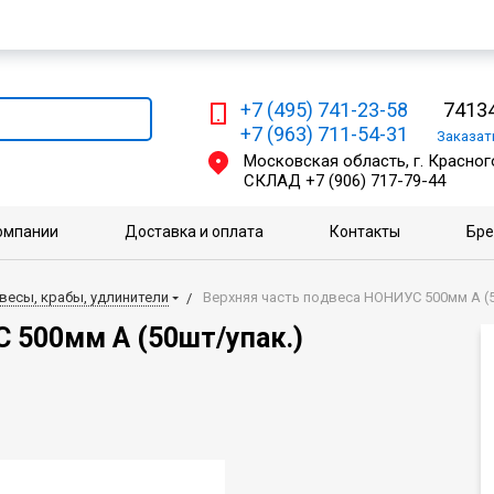
Мы работаем с физическими и юридическими лицами
+7 (495) 741-23-58
74134
+7 (963) 711-54-31
Заказа
Московская область, г. Красного
СКЛАД
+7 (906) 717-79-44
омпании
Доставка и оплата
Контакты
Бр
весы, крабы, удлинители
Верхняя часть подвеса НОНИУС 500мм А (
 500мм А (50шт/упак.)