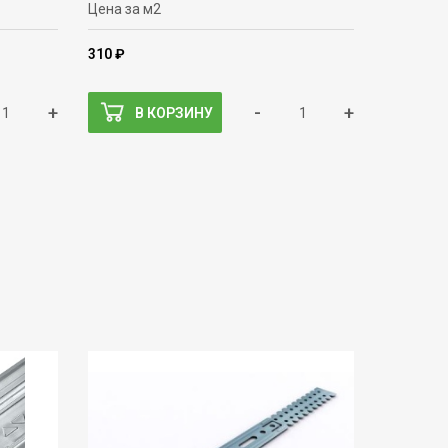
Цена за м2
310 ₽
+
-
+
В КОРЗИНУ