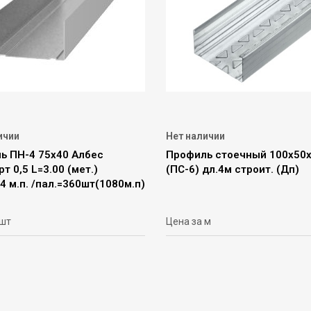
ичии
Нет наличии
ь ПН-4 75х40 Албес
Профиль стоечный 100х50х
т 0,5 L=3.00 (мет.)
(ПС-6) дл.4м строит. (Дп)
4 м.п. /пал.=360шт(1080м.п)
 шт
Цена за м