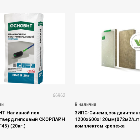
66962
ии
В наличии
Т Наливной пол
ЗИПС-Синема,сэндвич-пан
тверд.гипсовый СКОРЛАЙН
1200х600х120мм(072м2/шт.
Т45) (20кг.)
комплектом крепежа