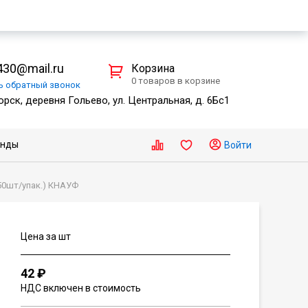
30@mail.ru
Корзина
0 товаров в корзине
ть
обратный
звонок
рск, деревня Гольево, ул. Центральная, д. 6Бс1
енды
Войти
50шт/упак.) КНАУФ
Цена за шт
42 ₽
НДС включен в стоимость