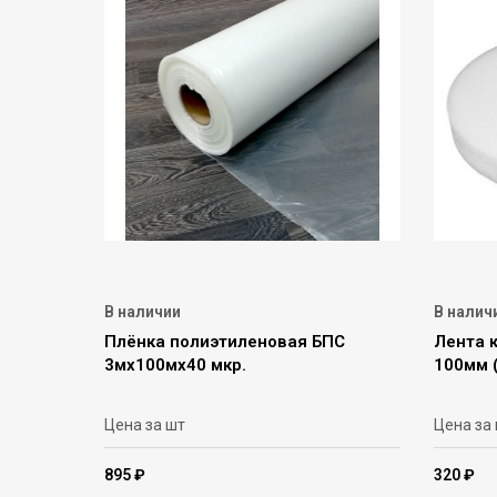
В наличии
В налич
Плёнка полиэтиленовая БПС
Лента 
3мх100мх40 мкр.
100мм 
Цена за шт
Цена за
895 ₽
320 ₽