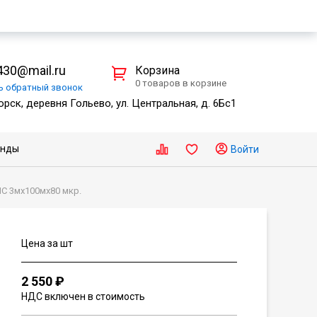
30@mail.ru
Корзина
0 товаров в корзине
ть
обратный
звонок
рск, деревня Гольево, ул. Центральная, д. 6Бс1
енды
Войти
С 3мх100мх80 мкр.
Цена за шт
2 550 ₽
НДС включен в стоимость