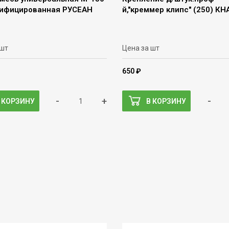
дифицированная РУСЕАН
й,"креммер клипс" (250) К
 шт
Цена за шт
650 ₽
-
+
-
 КОРЗИНУ
В КОРЗИНУ