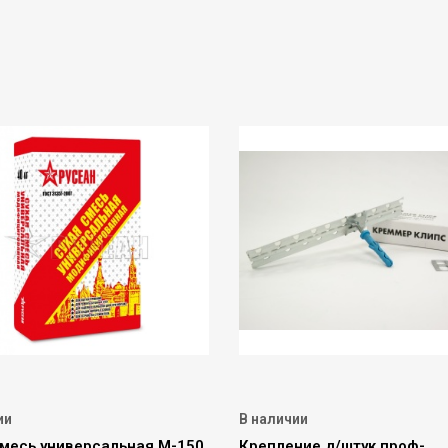
ии
В наличии
смесь универсальная М-150
Крепление д/штук.проф-