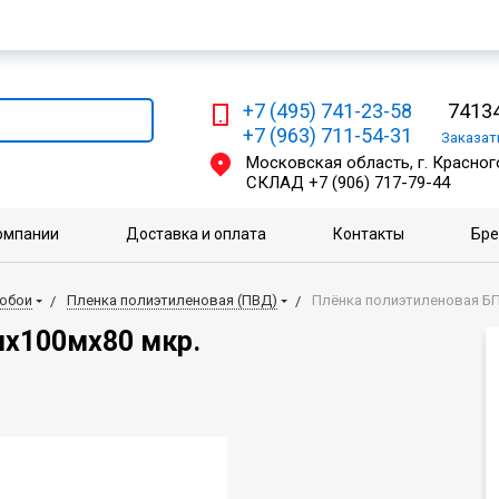
Мы работаем с физическими и юридическими лицами
+7 (495) 741-23-58
74134
+7 (963) 711-54-31
Заказа
Московская область, г. Красного
СКЛАД
+7 (906) 717-79-44
омпании
Доставка и оплата
Контакты
Бр
 обои
Пленка полиэтиленовая (ПВД)
Плёнка полиэтиленовая БП
мх100мх80 мкр.