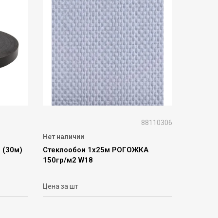
88110306
Нет наличии
 (30м)
Стеклообои 1х25м РОГОЖКА
150гр/м2 W18
Цена за шт