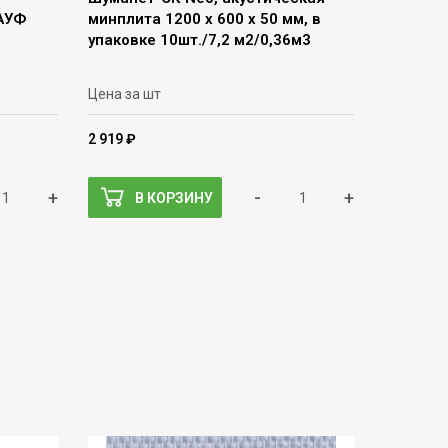
НАУФ
минплита 1200 х 600 х 50 мм, в
упаковке 10шт./7,2 м2/0,36м3
Цена за шт
2 919 ₽
+
-
+
В КОРЗИНУ