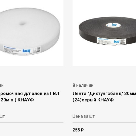
ии
В наличии
кромочная д/полов из ГВЛ
Лента "Дихтунгсбанд" 30мм
(20м.п.) КНАУФ
(24)серый КНАУФ
 шт
Цена за шт
255 ₽