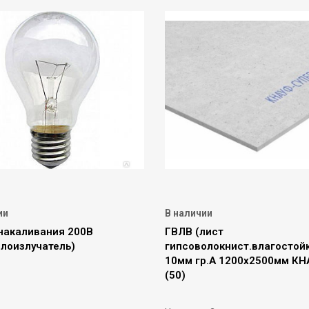
ии
В наличии
накаливания 200В
ГВЛВ (лист
плоизлучатель)
гипсоволокнист.влагостойк
10мм гр.А 1200х2500мм К
(50)