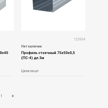
123954
Нет наличии
0х40
Профиль стоечный 75х50х0,5
(ПС-4) дл.3м
Цена за шт
+