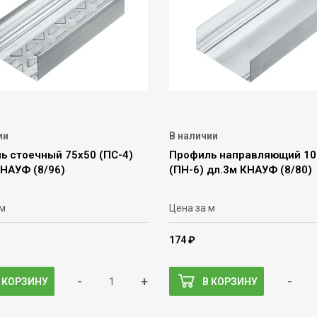
ии
В наличии
ь стоечный 75х50 (ПС-4)
Профиль направляющий 10
КНАУФ (8/96)
(ПН-6) дл.3м КНАУФ (8/80)
 м
Цена за м
174 ₽
-
+
-
 КОРЗИНУ
В КОРЗИНУ