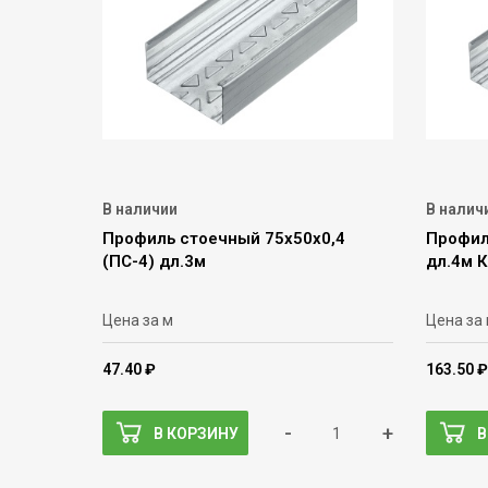
В наличии
В налич
Профиль стоечный 75х50х0,4
Профил
(ПС-4) дл.3м
дл.4м 
Цена за м
Цена за
47.40 ₽
163.50 ₽
-
+
В КОРЗИНУ
В