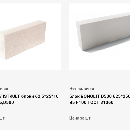
ичии
Нет наличии
 ISTKULT блоки 62,5*25*10
Блок BONOLIT D500 625*25
5,D500
В5 F100 ГОСТ 31360
 шт
Цена за шт