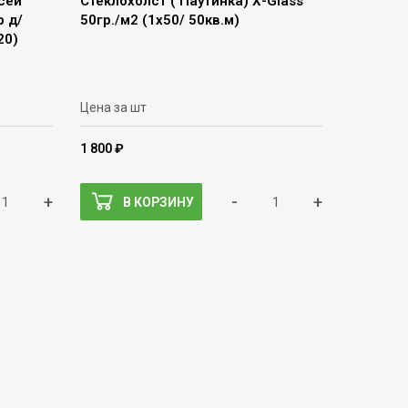
сей
Стеклохолст ( Паутинка) Х-Glass
 д/
50гр./м2 (1х50/ 50кв.м)
20)
Цена за шт
1 800 ₽
+
-
+
В КОРЗИНУ