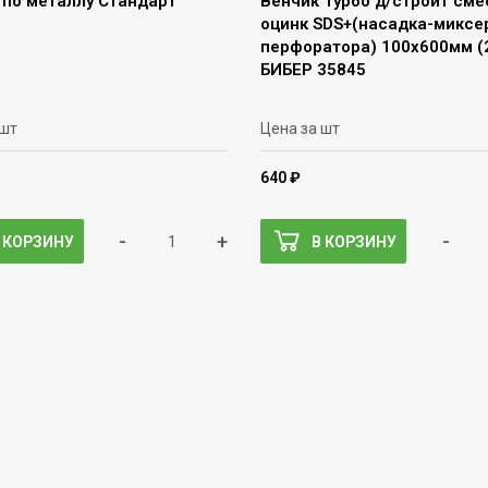
 по металлу Стандарт
Венчик Турбо д/строит сме
оцинк SDS+(насадка-миксер
перфоратора) 100х600мм (
БИБЕР 35845
 шт
Цена за шт
640 ₽
-
+
-
 КОРЗИНУ
В КОРЗИНУ