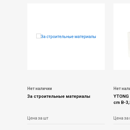
Нет наличии
Нет нал
За строительные материалы
YTONG /
сm В-3,
Цена за шт
Цена за