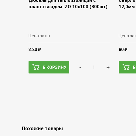
Дюбель для теплоизоляции с
Сверло
пласт.гвоздем IZO 10х100 (800шт)
12,0мм
Цена за шт
Цена за
3.20 ₽
80 ₽
-
+
В КОРЗИНУ
В
Похожие товары