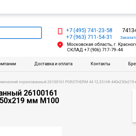
Мы работаем с физическими и юридическими лицами
+7 (495) 741-23-58
74134
+7 (963) 711-54-31
Заказа
Московская область, г. Красного
СКЛАД
+7 (906) 717-79-44
омпании
Доставка и оплата
Контакты
Бр
мический поризованный 26100161 POROTHERM 44 12,35 НФ 440х250х219
анный 26100161
50х219 мм M100