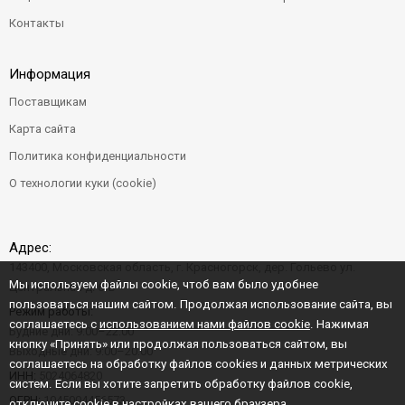
Контакты
Информация
Поставщикам
Карта сайта
Политика конфиденциальности
О технологии куки (cookie)
Адрес:
143400, Московская область, г. Красногорск, дер. Гольево ул.
Мы используем файлы cookie, чтоб вам было удобнее
Центральная д. 6"Б"
пользоваться нашим сайтом. Продолжая использование сайта, вы
Режим работы:
соглашаетесь с
использованием нами файлов cookie
. Нажимая
Будние дни: 9:00–22:00
кнопку «Принять» или продолжая пользоваться сайтом, вы
Выходные дни: 9:00–20:00
соглашаетесь на обработку файлов cookies и данных метрических
ИНН:
5024064820
систем. Если вы хотите запретить обработку файлов cookie,
ОГРН:
1045004456573
отключите cookie в настройках вашего браузера.