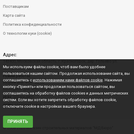
Поставщикам
Карта сайта
Политика конфиденциальности
О технологии куки (cookie)
Адрес:
143400, Московская область, г. Красногорск, дер. Гольево ул.
Мы используем файлы cookie, чтоб вам было удобнее
Центральная д. 6"Б"
пользоваться нашим сайтом. Продолжая использование сайта, вы
Режим работы:
соглашаетесь с
использованием нами файлов cookie
. Нажимая
Будние дни: 9:00–22:00
кнопку «Принять» или продолжая пользоваться сайтом, вы
Выходные дни: 9:00–20:00
соглашаетесь на обработку файлов cookies и данных метрических
ИНН:
5024064820
систем. Если вы хотите запретить обработку файлов cookie,
ОГРН:
1045004456573
отключите cookie в настройках вашего браузера.
ПРИНЯТЬ
© 2008-2026 Магазин строительных материалов "МД Бюро"