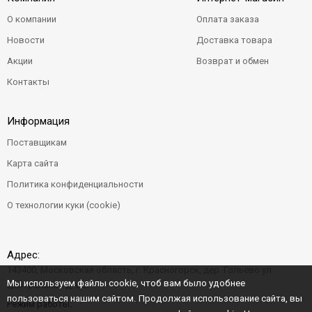
О компании
Оплата заказа
Новости
Доставка товара
Акции
Возврат и обмен
Контакты
Информация
Поставщикам
Карта сайта
Политика конфиденциальности
О технологии куки (cookie)
Адрес:
143400, Московская область, г. Красногорск, дер. Гольево ул.
Мы используем файлы cookie, чтоб вам было удобнее
Центральная д. 6"Б"
пользоваться нашим сайтом. Продолжая использование сайта, вы
Режим работы: