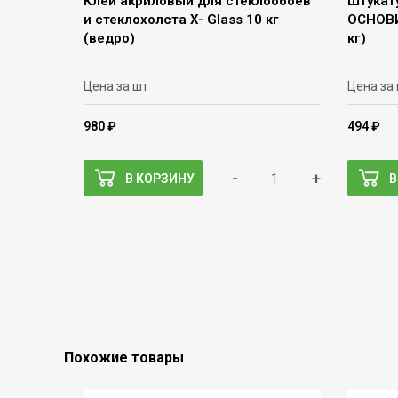
Клей акриловый для стеклообоев
Штукат
и стеклохолста X- Glass 10 кг
ОСНОВИ
(ведро)
кг)
Цена за шт
Цена за
980 ₽
494 ₽
-
+
В КОРЗИНУ
В
Похожие товары