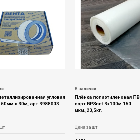
ии
В наличии
металлизированная угловая
Плёнка полиэтиленовая ПВ
e 50мм х 30м, арт.3988003
сорт BPSnet 3х100м 150
мкм.,20,5кг.
 шт
Цена за шт