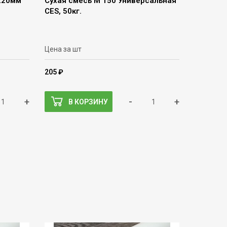
1220мм
Сухая смесь М 150 Универсальная
CES, 50кг.
Цена за шт
205 ₽
+
-
+
В КОРЗИНУ