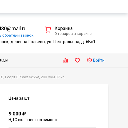
30@mail.ru
Корзина
0 товаров в корзине
ть
обратный
звонок
рск, деревня Гольево, ул. Центральная, д. 6Бс1
енды
Войти
1 сорт BPSnet 6х65м, 200 мкм 37 кг.
Цена за шт
9 000 ₽
НДС включен в стоимость