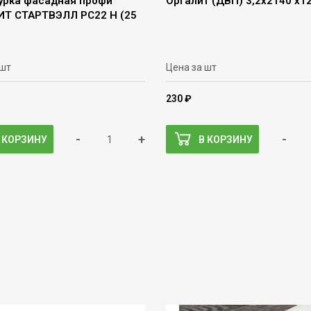
урка фасадная профи
Оргалит (ДВП) 3,2х2140 х
Т СТАРТВЭЛЛ PC22 H (25
 шт
Цена за шт
230 ₽
-
+
-
 КОРЗИНУ
В КОРЗИНУ