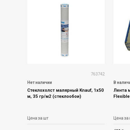
763742
Нет наличии
В налич
Стеклохолст малярный Knauf, 1х50
Лента 
м, 35 гр/м2 (стеклообои)
Flexibl
Цена за шт
Цена за