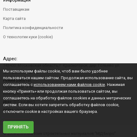
Информация
Поставщикам
Карта сайта
Политика конфиденциальности
О технологии куки (cookie)
Адрес:
143400, Московская область, г. Красногорск, дер. Гольево ул.
Мы используем файлы cookie, чтоб вам было удобнее
Центральная д. 6"Б"
пользоваться нашим сайтом. Продолжая использование сайта, вы
Режим работы:
соглашаетесь с
использованием нами файлов cookie
. Нажимая
Будние дни: 9:00–22:00
кнопку «Принять» или продолжая пользоваться сайтом, вы
Выходные дни: 9:00–20:00
соглашаетесь на обработку файлов cookies и данных метрических
ИНН:
5024064820
систем. Если вы хотите запретить обработку файлов cookie,
ОГРН:
1045004456573
отключите cookie в настройках вашего браузера.
ПРИНЯТЬ
© 2008-2026 Магазин строительных материалов "МД Бюро"