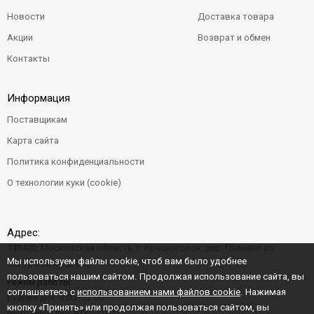
Новости
Доставка товара
Акции
Возврат и обмен
Контакты
Информация
Поставщикам
Карта сайта
Политика конфиденциальности
О технологии куки (cookie)
Адрес:
143400, Московская область, г. Красногорск, дер. Гольево ул.
Мы используем файлы cookie, чтоб вам было удобнее
Центральная д. 6"Б"
пользоваться нашим сайтом. Продолжая использование сайта, вы
Режим работы:
соглашаетесь с
использованием нами файлов cookie
. Нажимая
Будние дни: 9:00–22:00
кнопку «Принять» или продолжая пользоваться сайтом, вы
Выходные дни: 9:00–20:00