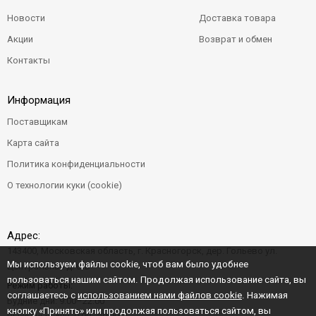
Новости
Доставка товара
Акции
Возврат и обмен
Контакты
Информация
Поставщикам
Карта сайта
Политика конфиденциальности
О технологии куки (cookie)
Адрес:
143400, Московская область, г. Красногорск, дер. Гольево ул.
Мы используем файлы cookie, чтоб вам было удобнее
Центральная д. 6"Б"
пользоваться нашим сайтом. Продолжая использование сайта, вы
Режим работы:
соглашаетесь с
использованием нами файлов cookie
. Нажимая
Будние дни: 9:00–22:00
кнопку «Принять» или продолжая пользоваться сайтом, вы