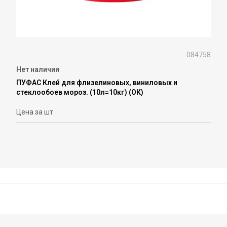
084758
Нет наличии
ПУФАС Клей для флизелиновых, виниловых и
стеклообоев мороз. (10л=10кг) (ОК)
Цена за шт