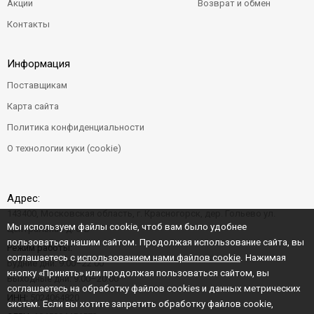
Акции
Возврат и обмен
Контакты
Информация
Поставщикам
Карта сайта
Политика конфиденциальности
О технологии куки (cookie)
Адрес:
143400, Московская область, г. Красногорск, дер. Гольево ул.
Мы используем файлы cookie, чтоб вам было удобнее
Центральная д. 6"Б"
пользоваться нашим сайтом. Продолжая использование сайта, вы
Режим работы:
соглашаетесь с
использованием нами файлов cookie
. Нажимая
Будние дни: 9:00–22:00
кнопку «Принять» или продолжая пользоваться сайтом, вы
Выходные дни: 9:00–20:00
соглашаетесь на обработку файлов cookies и данных метрических
ИНН:
5024064820
систем. Если вы хотите запретить обработку файлов cookie,