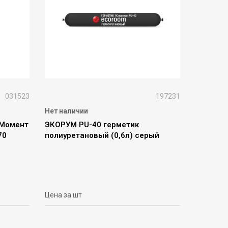
031523
197231
Нет наличии
 Момент
ЭКОРУМ PU-40 герметик
70
полиуретановый (0,6л) серый
Цена за шт