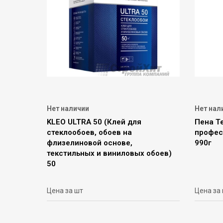
Нет наличии
Нет нал
KLEO ULTRA 50 (Клей для
Пена Т
стеклообоев, обоев на
профес
флизелиновой основе,
990г
текстильных и виниловых обоев)
50
Цена за шт
Цена за