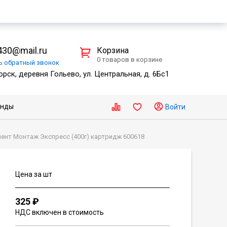
30@mail.ru
Корзина
0 товаров в корзине
ть
обратный
звонок
рск, деревня Гольево, ул. Центральная, д. 6Бс1
енды
Войти
нт Монтаж Экспресс (400г) картридж 600618
Цена за шт
325 ₽
НДС включен в стоимость