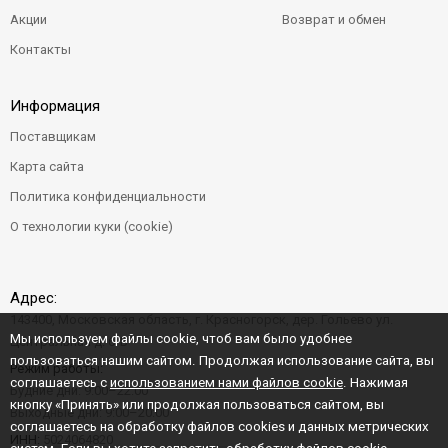
Акции
Возврат и обмен
Контакты
Информация
Поставщикам
Карта сайта
Политика конфиденциальности
О технологии куки (cookie)
Адрес:
143400, Московская область, г. Красногорск, дер. Гольево ул.
Мы используем файлы cookie, чтоб вам было удобнее
Центральная д. 6"Б"
пользоваться нашим сайтом. Продолжая использование сайта, вы
Режим работы:
соглашаетесь с
использованием нами файлов cookie
. Нажимая
Будние дни: 9:00–22:00
кнопку «Принять» или продолжая пользоваться сайтом, вы
Выходные дни: 9:00–20:00
соглашаетесь на обработку файлов cookies и данных метрических
ИНН:
5024064820