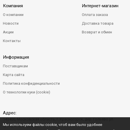
Компания
Интернет-магазин
О компании
Оплата заказа
Новости
Доставка товара
Акции
Возврат и обмен
Контакты
Информация
Поставщикам
Карта сайта
Политика конфиденциальности
О технологии куки (cookie)
Адрес:
143400, Московская область, г. Красногорск, дер. Гольево ул.
Мы используем файлы cookie, чтоб вам было удобнее
Центральная д. 6"Б"