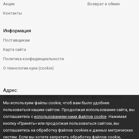
Акции
Возврат и обмен
Контакты
Информация
Поставщикам
Карта сайта
Политика конфиденциальности
О технологии куки (cookie)
Адрес:
143400, Московская область, г. Красногорск, дер. Гольево ул.
Мы используем файлы cookie, чтоб вам было удобнее
Центральная д. 6"Б"
пользоваться нашим сайтом. Продолжая использование сайта, вы
Режим работы:
соглашаетесь с
использованием нами файлов cookie
. Нажимая
Будние дни: 9:00–22:00
кнопку «Принять» или продолжая пользоваться сайтом, вы
Выходные дни: 9:00–20:00
соглашаетесь на обработку файлов cookies и данных метрических
ИНН:
5024064820
систем. Если вы хотите запретить обработку файлов cookie,