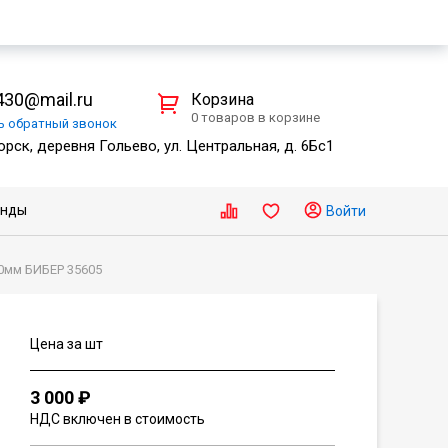
30@mail.ru
Корзина
0 товаров в корзине
ть
обратный
звонок
рск, деревня Гольево, ул. Центральная, д. 6Бс1
енды
Войти
0мм БИБЕР 35605
Цена за шт
3 000 ₽
НДС включен в стоимость