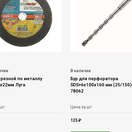
ичии
В наличии
трезной по металлу
Бур для перфоратора
6х22мм Луга
SDS+6х100х160 мм (25/150
78062
 шт
Цена за шт
125 ₽