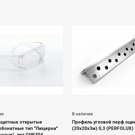
ии
В наличии
ащитные открытые
Профиль угловой перф.оцин
рбонатные тип "Люцерна"
(20х20х3м) 0,3 (PERFOLUX)
ачные), арт.ОЧК304