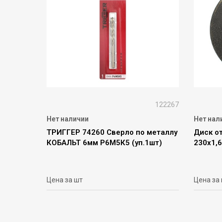
122267
Нет наличии
Нет нал
ТРИГГЕР 74260 Сверло по металлу
Диск о
КОБАЛЬТ 6мм Р6М5К5 (уп.1шт)
230х1,
Цена за шт
Цена за