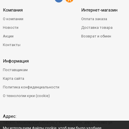
Компания
Интернет-магазин
О компании
Оплата заказа
Новости
Доставка товара
Акции
Возврат и обмен
Контакты
Информация
Поставщикам
Карта сайта
Политика конфиденциальности
О технологии куки (cookie)
Адрес:
143400, Московская область, г. Красногорск, дер. Гольево ул.
Мы используем файлы cookie, чтоб вам было удобнее
Центральная д. 6"Б"