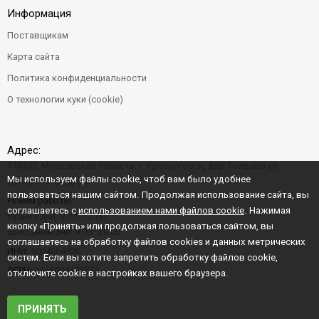
Информация
Поставщикам
Карта сайта
Политика конфиденциальности
О технологии куки (cookie)
Адрес:
143400, Московская область, г. Красногорск, дер. Гольево ул.
Мы используем файлы cookie, чтоб вам было удобнее
Центральная д. 6"Б"
пользоваться нашим сайтом. Продолжая использование сайта, вы
Режим работы:
соглашаетесь с
использованием нами файлов cookie
. Нажимая
Будние дни: 9:00–22:00
кнопку «Принять» или продолжая пользоваться сайтом, вы
Выходные дни: 9:00–20:00
соглашаетесь на обработку файлов cookies и данных метрических
ИНН:
5024064820
систем. Если вы хотите запретить обработку файлов cookie,
ОГРН:
1045004456573
отключите cookie в настройках вашего браузера.
ПРИНЯТЬ