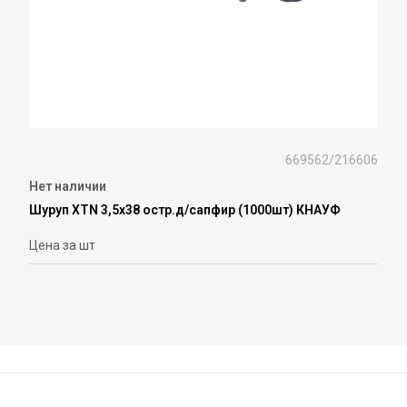
669562/216606
Нет наличии
Шуруп XTN 3,5х38 остр.д/сапфир (1000шт) КНАУФ
Цена за шт