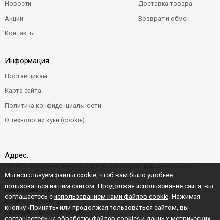
Новости
Доставка товара
Акции
Возврат и обмен
Контакты
Информация
Поставщикам
Карта сайта
Политика конфиденциальности
О технологии куки (cookie)
Адрес:
143400, Московская область, г. Красногорск, дер. Гольево ул.
Мы используем файлы cookie, чтоб вам было удобнее
Центральная д. 6"Б"
пользоваться нашим сайтом. Продолжая использование сайта, вы
Режим работы:
соглашаетесь с
использованием нами файлов cookie
. Нажимая
Будние дни: 9:00–22:00
кнопку «Принять» или продолжая пользоваться сайтом, вы
Выходные дни: 9:00–20:00
соглашаетесь на обработку файлов cookies и данных метрических