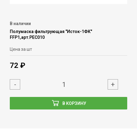
В наличии
Полумаска фильтрующая "Исток-1ФК"
FFP1,арт.РЕС010
Цена за шт
72 ₽
-
+
В КОРЗИНУ