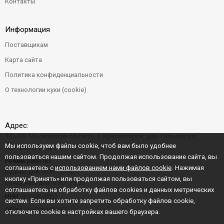
Контакты
Информация
Поставщикам
Карта сайта
Политика конфиденциальности
О технологии куки (cookie)
Адрес:
143400, Московская область, г. Красногорск, дер. Гольево ул.
Мы используем файлы cookie, чтоб вам было удобнее
Центральная д. 6"Б"
пользоваться нашим сайтом. Продолжая использование сайта, вы
Режим работы:
соглашаетесь с
использованием нами файлов cookie
. Нажимая
Будние дни: 9:00–22:00
кнопку «Принять» или продолжая пользоваться сайтом, вы
Выходные дни: 9:00–20:00
соглашаетесь на обработку файлов cookies и данных метрических
ИНН:
5024064820
систем. Если вы хотите запретить обработку файлов cookie,
ОГРН:
1045004456573
отключите cookie в настройках вашего браузера.