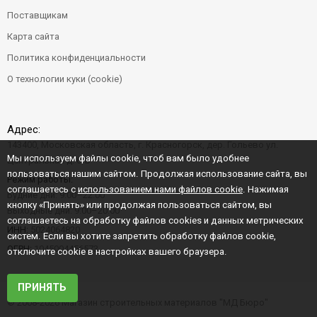
Поставщикам
Карта сайта
Политика конфиденциальности
О технологии куки (cookie)
Адрес:
143400, Московская область, г. Красногорск, дер. Гольево ул.
Мы используем файлы cookie, чтоб вам было удобнее
Центральная д. 6"Б"
пользоваться нашим сайтом. Продолжая использование сайта, вы
Режим работы:
соглашаетесь с
использованием нами файлов cookie
. Нажимая
Будние дни: 9:00–22:00
кнопку «Принять» или продолжая пользоваться сайтом, вы
Выходные дни: 9:00–20:00
соглашаетесь на обработку файлов cookies и данных метрических
ИНН:
5024064820
систем. Если вы хотите запретить обработку файлов cookie,
ОГРН:
1045004456573
отключите cookie в настройках вашего браузера.
ПРИНЯТЬ
© 2008-2026 Магазин строительных материалов "МД Бюро"