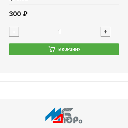
300 ₽
-
+
В КОРЗИНУ